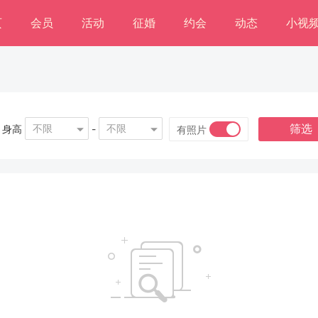
页
会员
活动
征婚
约会
动态
小视
筛选
不限
不限
身高
-
有照片