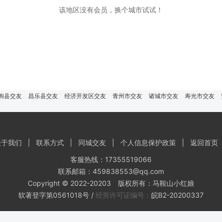
该地区没有会员，换个城市试试！
朐县交友
昌乐县交友
经济开发区交友
青州市交友
诸城市交友
寿光市交友
关于我们
|
联系方式
|
同城交友
|
个人信息保护政策
|
返回首页
客服热线：17355519066
联系邮箱：459838553@qq.com
Copyright © 2022-20203 版权所有：马鞍山小红娘
软著登字第0561018号 /
经营许可证编号：
皖B2-20200337