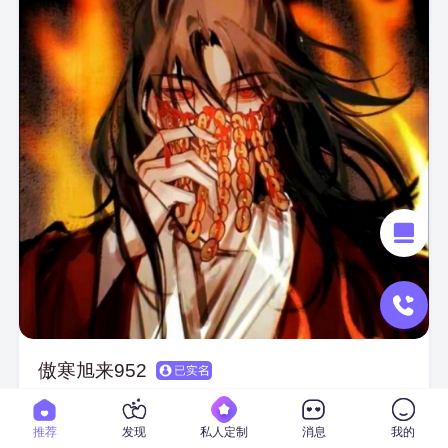
傲寒旭来952
97年
· 安徽马鞍山 · 大专 · 技术员
推荐
发现
私人定制
消息
我的