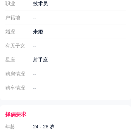
职业
技术员
户籍地
--
婚况
未婚
有无子女
--
星座
射手座
购房情况
--
购车情况
--
择偶要求
年龄
24 - 26 岁