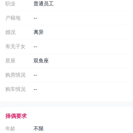
职业
普通员工
户籍地
--
婚况
离异
有无子女
--
星座
双鱼座
购房情况
--
购车情况
--
择偶要求
年龄
不限